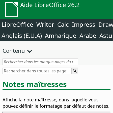
Aide LibreOffice 26.2
LibreOffice
Writer
Calc
Impress
Dra
Anglais (E.U.A)
Amharique
Arabe
Astu
Contenu
Notes maîtresses
Affiche la note maîtresse, dans laquelle vous
pouvez définir le formatage par défaut des notes.