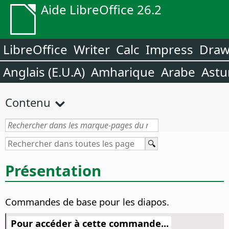
Aide LibreOffice 26.2
LibreOffice
Writer
Calc
Impress
Dra
Anglais (E.U.A)
Amharique
Arabe
Astu
Contenu
Présentation
Commandes de base pour les diapos.
Pour accéder à cette commande...