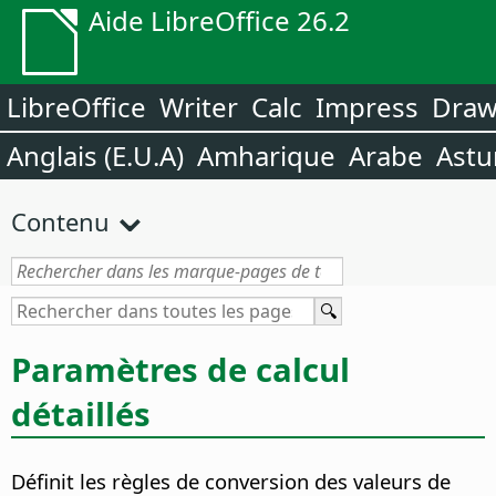
Aide LibreOffice 26.2
LibreOffice
Writer
Calc
Impress
Dra
Anglais (E.U.A)
Amharique
Arabe
Astu
Contenu
Paramètres de calcul
détaillés
Définit les règles de conversion des valeurs de