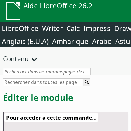
Aide LibreOffice 26.2
LibreOffice
Writer
Calc
Impress
Dra
Anglais (E.U.A)
Amharique
Arabe
Astu
Contenu
Éditer le module
Pour accéder à cette commande...