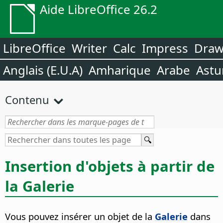
Aide LibreOffice 26.2
LibreOffice
Writer
Calc
Impress
Dra
Anglais (E.U.A)
Amharique
Arabe
Astu
Contenu
Insertion d'objets à partir de
la Galerie
Vous pouvez insérer un objet de la
Galerie
dans