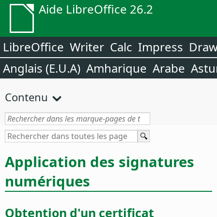
Aide LibreOffice 26.2
LibreOffice
Writer
Calc
Impress
Dra
Anglais (E.U.A)
Amharique
Arabe
Astu
Contenu
Application des signatures
numériques
Obtention d'un certificat