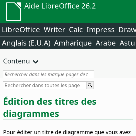
Aide LibreOffice 26.2
LibreOffice
Writer
Calc
Impress
Dra
Anglais (E.U.A)
Amharique
Arabe
Astu
Contenu
Édition des titres des
diagrammes
Pour éditer un titre de diagramme que vous avez