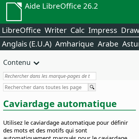
Aide LibreOffice 26.2
LibreOffice
Writer
Calc
Impress
Dra
Anglais (E.U.A)
Amharique
Arabe
Astu
Contenu
Caviardage automatique
Utilisez le caviardage automatique pour définir
des mots et des motifs qui sont
automatiquement marqués pour le caviardage.