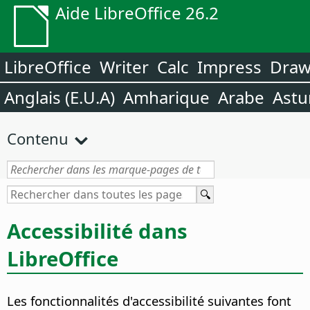
Aide LibreOffice 26.2
LibreOffice
Writer
Calc
Impress
Dra
Anglais (E.U.A)
Amharique
Arabe
Astu
Contenu
Accessibilité dans
LibreOffice
Les fonctionnalités d'accessibilité suivantes font