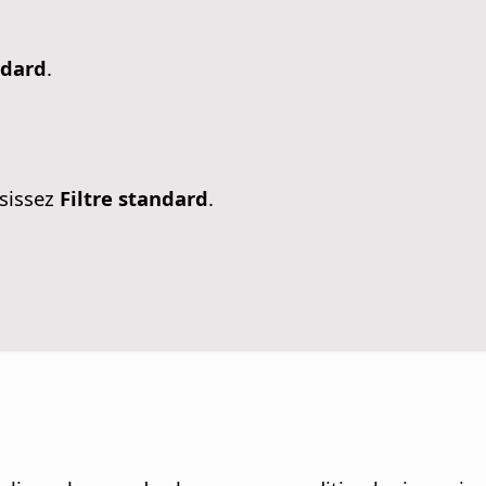
ndard
.
isissez
Filtre standard
.