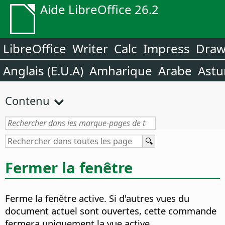
Aide LibreOffice 26.2
LibreOffice
Writer
Calc
Impress
Dra
Anglais (E.U.A)
Amharique
Arabe
Astu
Contenu
Fermer la fenêtre
Ferme la fenêtre active. Si d'autres vues du
document actuel sont ouvertes, cette commande
fermera uniquement la vue active.