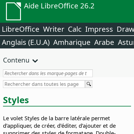
Aide LibreOffice 26.2
LibreOffice
Writer
Calc
Impress
Dra
Anglais (E.U.A)
Amharique
Arabe
Astu
Contenu
Styles
Le volet Styles de la barre latérale permet
d'appliquer, de créer, d'éditer, d'ajouter et de
supprimer des styles de formatage. Double-