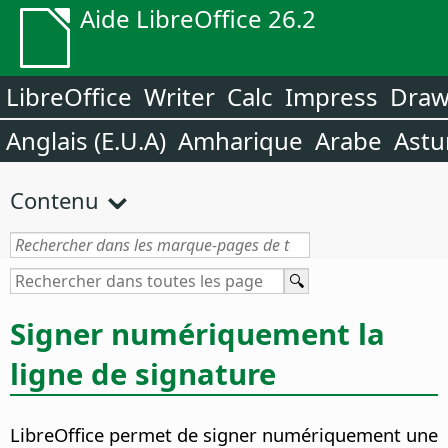
Aide LibreOffice 26.2
LibreOffice
Writer
Calc
Impress
Dra
Anglais (E.U.A)
Amharique
Arabe
Astu
Contenu
Signer numériquement la
ligne de signature
LibreOffice permet de signer numériquement une