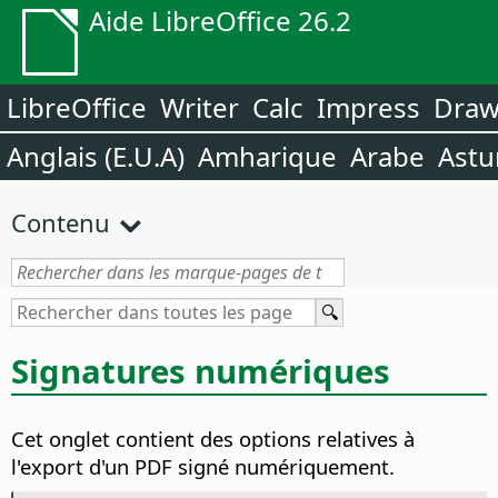
Aide LibreOffice 26.2
LibreOffice
Writer
Calc
Impress
Dra
Anglais (E.U.A)
Amharique
Arabe
Astu
Contenu
Signatures numériques
Cet onglet contient des options relatives à
l'export d'un PDF signé numériquement.