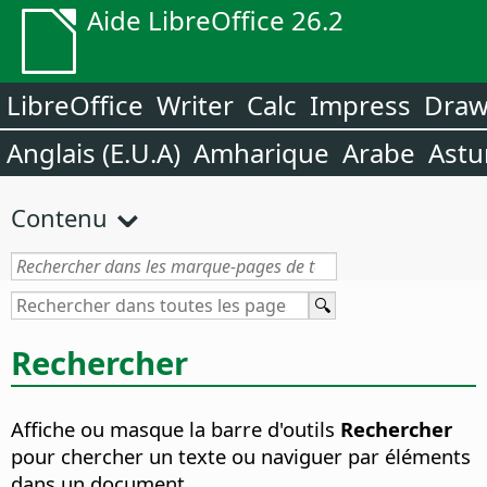
Aide LibreOffice 26.2
LibreOffice
Writer
Calc
Impress
Dra
Anglais (E.U.A)
Amharique
Arabe
Astu
Contenu
Rechercher
Affiche ou masque la barre d'outils
Rechercher
pour chercher un texte ou naviguer par éléments
dans un document.