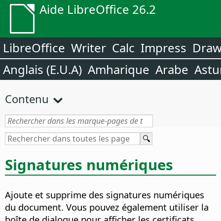
Aide LibreOffice 26.2
LibreOffice
Writer
Calc
Impress
Dra
Anglais (E.U.A)
Amharique
Arabe
Astu
Contenu
Signatures numériques
Ajoute et supprime des signatures numériques
du document. Vous pouvez également utiliser la
boîte de dialogue pour afficher les certificats.