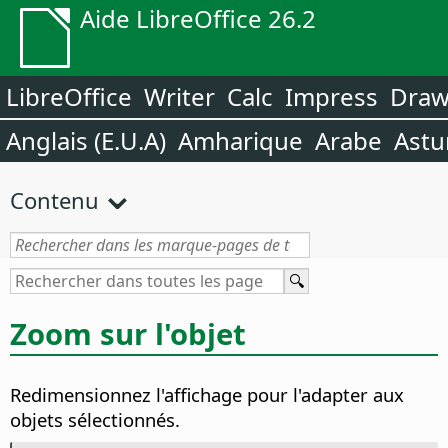
Aide LibreOffice 26.2
LibreOffice
Writer
Calc
Impress
Dra
Anglais (E.U.A)
Amharique
Arabe
Astu
Contenu
Zoom sur l'objet
Redimensionnez l'affichage pour l'adapter aux
objets sélectionnés.