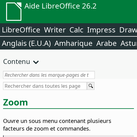
Aide LibreOffice 26.2
LibreOffice
Writer
Calc
Impress
Dra
Anglais (E.U.A)
Amharique
Arabe
Astu
Contenu
Zoom
Ouvre un sous menu contenant plusieurs
facteurs de zoom et commandes.