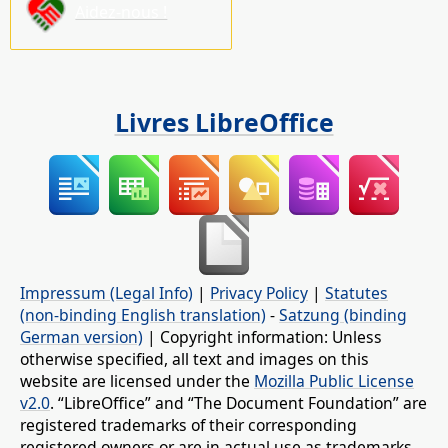
Aidez-nous !
Livres LibreOffice
Impressum (Legal Info)
|
Privacy Policy
|
Statutes
(non-binding English translation)
-
Satzung (binding
German version)
| Copyright information: Unless
otherwise specified, all text and images on this
website are licensed under the
Mozilla Public License
v2.0
. “LibreOffice” and “The Document Foundation” are
registered trademarks of their corresponding
registered owners or are in actual use as trademarks