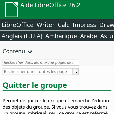
Aide LibreOffice 26.2
LibreOffice
Writer
Calc
Impress
Dra
Anglais (E.U.A)
Amharique
Arabe
Astu
Contenu
Quitter le groupe
Permet de quitter le groupe et empêche l'édition
des objets du groupe.
Si vous vous trouvez dans
un groupe imbriqué, seul ce groupe est refermé.