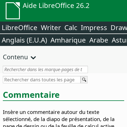
Aide LibreOffice 26.2
LibreOffice
Writer
Calc
Impress
Dra
Anglais (E.U.A)
Amharique
Arabe
Astu
Contenu
Commentaire
Insère un commentaire autour du texte
sélectionné, de la diapo de présentation, de la
page de dessin ou de la feuille de calcul active.