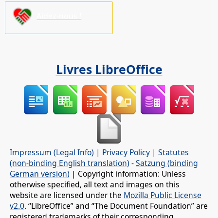
Aidez-nous !
Livres LibreOffice
Impressum (Legal Info)
|
Privacy Policy
|
Statutes
(non-binding English translation)
-
Satzung (binding
German version)
| Copyright information: Unless
otherwise specified, all text and images on this
website are licensed under the
Mozilla Public License
v2.0
. “LibreOffice” and “The Document Foundation” are
registered trademarks of their corresponding