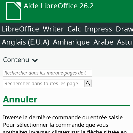
Aide LibreOffice 26.2
LibreOffice
Writer
Calc
Impress
Dra
Anglais (E.U.A)
Amharique
Arabe
Astu
Contenu
Annuler
Inverse la dernière commande ou entrée saisie.
Pour sélectionner la commande que vous
souhaitez inverser, cliquez sur la flèche située en