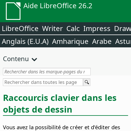
Aide LibreOffice 26.2
LibreOffice
Writer
Calc
Impress
Dra
Anglais (E.U.A)
Amharique
Arabe
Astu
Contenu
Raccourcis clavier dans les
objets de dessin
Vous avez la possibilité de créer et d'éditer des