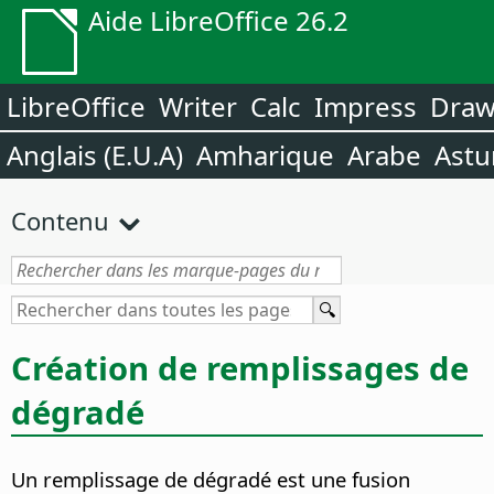
Aide LibreOffice 26.2
LibreOffice
Writer
Calc
Impress
Dra
Anglais (E.U.A)
Amharique
Arabe
Astu
Contenu
Création de remplissages de
dégradé
Un remplissage de dégradé est une fusion