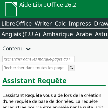
Aide LibreOffice 26.2
LibreOffice
Writer
Calc
Impress
Dra
Anglais (E.U.A)
Amharique
Arabe
Astu
Contenu
Assistant Requête
L'assistant Requête vous aide lors de la création
d'une requête de base de données.
La requête
enregistrée pourra être appelée par la suite, soit