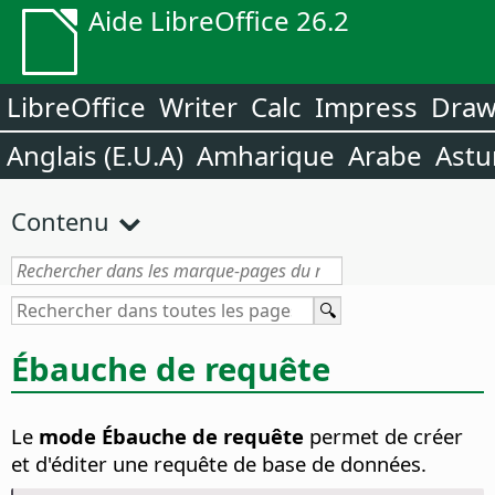
Aide LibreOffice 26.2
LibreOffice
Writer
Calc
Impress
Dra
Anglais (E.U.A)
Amharique
Arabe
Astu
Contenu
Ébauche de requête
Le
mode Ébauche de requête
permet de créer
et d'éditer une requête de base de données.