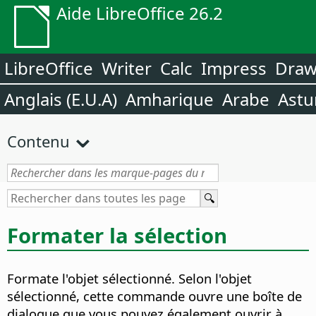
Aide LibreOffice 26.2
LibreOffice
Writer
Calc
Impress
Dra
Anglais (E.U.A)
Amharique
Arabe
Astu
Contenu
Formater la sélection
Formate l'objet sélectionné.
Selon l'objet
sélectionné, cette commande ouvre une boîte de
dialogue que vous pouvez également ouvrir à