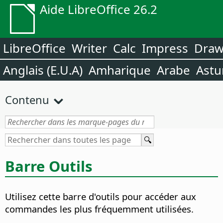
Aide LibreOffice 26.2
LibreOffice
Writer
Calc
Impress
Dra
Anglais (E.U.A)
Amharique
Arabe
Astu
Contenu
Barre Outils
Utilisez cette barre d'outils pour accéder aux
commandes les plus fréquemment utilisées.