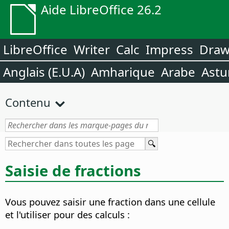
Aide LibreOffice 26.2
LibreOffice
Writer
Calc
Impress
Dra
Anglais (E.U.A)
Amharique
Arabe
Astu
Contenu
Saisie de fractions
Vous pouvez saisir une fraction dans une cellule
et l'utiliser pour des calculs :