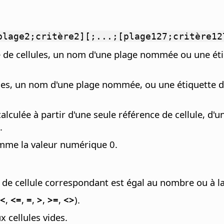
plage2;critère2][;...;[plage127;critère12
 de cellules, un nom d'une plage nommée ou une éti
les, un nom d'une plage nommée, ou une étiquette de
alculée à partir d'une seule référence de cellule, d'u
.
omme la valeur numérique 0.
e cellule correspondant est égal au nombre ou à la
<
,
<=
,
=
,
>
,
>=
,
<>
).
ux cellules vides.