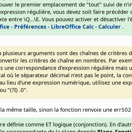
ouver le premier emplacement de "tout" suivi de n'i
expression régulière, vous devez soit faire précéde
texte entre \Q...\E. Vous pouvez activer et désactive
fice - Préférences
- LibreOffice Calc - Calculer
.
u plusieurs arguments sont des chaînes de critères 
onvertir les critères de chaîne en nombres. Par exempl
pas une correspondance d'expression régulière mai
l où le séparateur décimal n'est pas le point, la co
e au lieu d'une expression numérique, utilisez une ex
u "(?I) .0".
la même taille, sinon la fonction renvoie une err502
tre définie comme ET logique (conjonction). En d'autr
llule correspondante de la plage donnée
Plage_Fonct