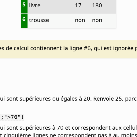
5
livre
17
180
6
trousse
non
non
 de calcul contiennent la ligne #6, qui est ignorée p
ui sont supérieures ou égales à 20. Renvoie 25, par
6;">70")
ui sont supérieures à 70 et correspondent aux cellu
t cinquième lignes ne correspondent pas à au moins 