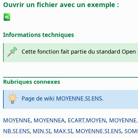
Ouvrir un fichier avec un exemple :
Informations techniques
Cette fonction fait partie du standard Ope
Rubriques connexes
Page de wiki MOYENNE.SI.ENS
.
MOYENNE
,
MOYENNEA
,
ECART.MOYEN
,
MOYENNE.
NB.SI.ENS
,
MIN.SI
,
MAX.SI
,
MOYENNE.SI.ENS
,
SOMM