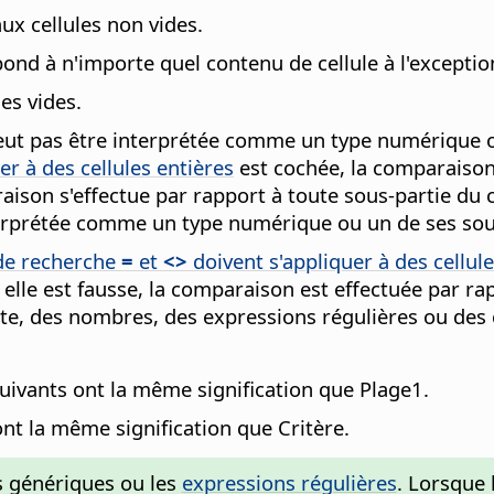
aux cellules non vides.
espond à n'importe quel contenu de cellule à l'exception
es vides.
ne peut pas être interprétée comme un type numérique 
er à des cellules entières
est cochée, la comparaison 
mparaison s'effectue par rapport à toute sous-partie 
interprétée comme un type numérique ou un de ses sou
 de recherche
=
et
<>
doivent s'appliquer à des cellule
si elle est fausse, la comparaison est effectuée par 
xte, des nombres, des expressions régulières ou des
suivants ont la même signification que Plage1.
 ont la même signification que Critère.
s génériques ou les
expressions régulières
. Lorsque 