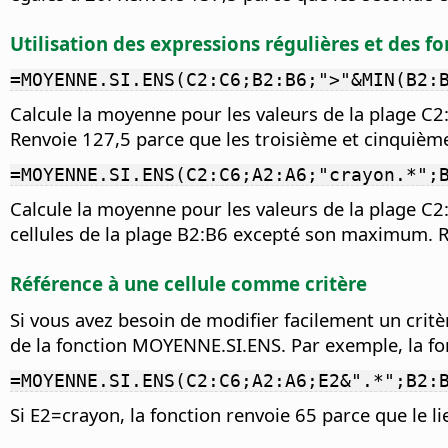
Utilisation des expressions régulières et des f
=MOYENNE.SI.ENS(C2:C6;B2:B6;">"&MIN(B2:
Calcule la moyenne pour les valeurs de la plage C
Renvoie 127,5 parce que les troisième et cinquièm
=MOYENNE.SI.ENS(C2:C6;A2:A6;"crayon.*";
Calcule la moyenne pour les valeurs de la plage C2
cellules de la plage B2:B6 excepté son maximum. R
Référence à une cellule comme critère
Si vous avez besoin de modifier facilement un critèr
de la fonction MOYENNE.SI.ENS. Par exemple, la fonc
=MOYENNE.SI.ENS(C2:C6;A2:A6;E2&".*";B2:
Si E2=crayon, la fonction renvoie 65 parce que le li