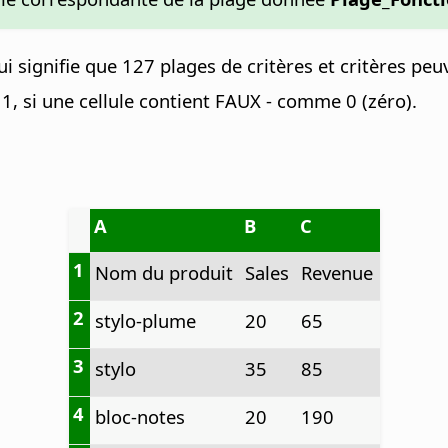
 signifie que 127 plages de critères et critères peuv
 1, si une cellule contient FAUX - comme 0 (zéro).
A
B
C
1
Nom du produit
Sales
Revenue
2
stylo-plume
20
65
3
stylo
35
85
4
bloc-notes
20
190