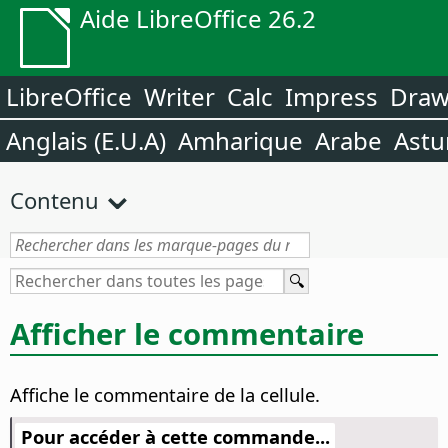
Aide LibreOffice 26.2
LibreOffice
Writer
Calc
Impress
Dra
Anglais (E.U.A)
Amharique
Arabe
Astu
Contenu
Afficher le commentaire
Affiche le commentaire de la cellule.
Pour accéder à cette commande...