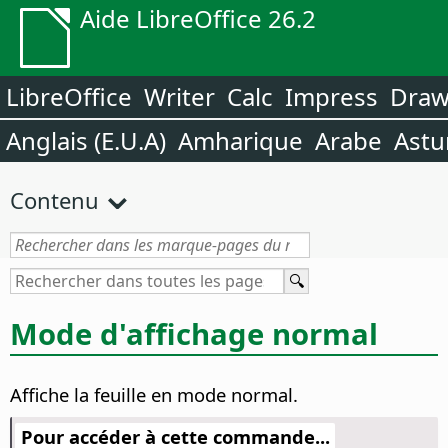
Aide LibreOffice 26.2
LibreOffice
Writer
Calc
Impress
Dra
Anglais (E.U.A)
Amharique
Arabe
Astu
Contenu
Mode d'affichage normal
Affiche la feuille en mode normal.
Pour accéder à cette commande...