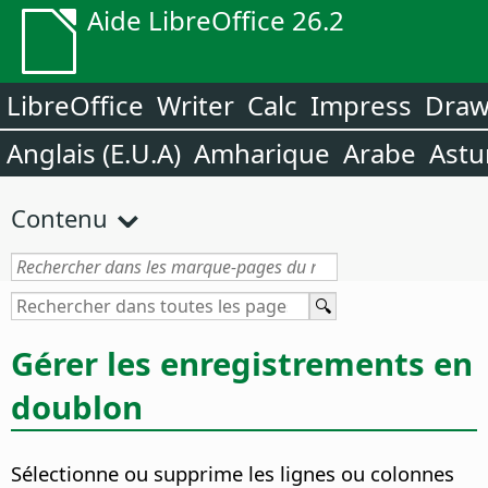
Aide LibreOffice 26.2
LibreOffice
Writer
Calc
Impress
Dra
Anglais (E.U.A)
Amharique
Arabe
Astu
Contenu
Gérer les enregistrements en
doublon
Sélectionne ou supprime les lignes ou colonnes