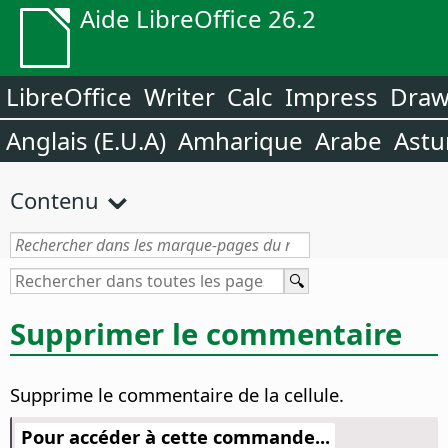
Aide LibreOffice 26.2
LibreOffice
Writer
Calc
Impress
Dra
Anglais (E.U.A)
Amharique
Arabe
Astu
Contenu
Supprimer le commentaire
Supprime le commentaire de la cellule.
Pour accéder à cette commande...