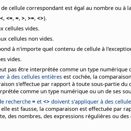
e cellule correspondant est égal au nombre ou à la
<
,
<=
,
=
,
>
,
>=
,
<>
).
ux cellules vides.
aux cellules non vides.
espond à n'importe quel contenu de cellule à l'exception
es vides.
ne peut pas être interprétée comme un type numérique 
er à des cellules entières
est cochée, la comparaison 
mparaison s'effectue par rapport à toute sous-partie 
interprétée comme un type numérique ou un de ses sou
 de recherche
=
et
<>
doivent s'appliquer à des cellule
si elle est fausse, la comparaison est effectuée par 
xte, des nombres, des expressions régulières ou des