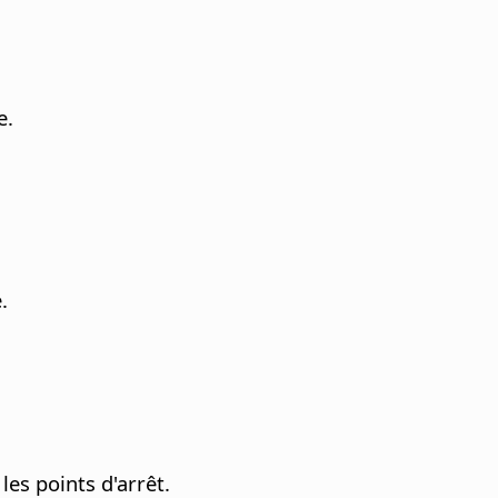
e.
.
es points d'arrêt.