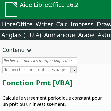
Aide LibreOffice 26.2
LibreOffice
Writer
Calc
Impress
Dra
Anglais (E.U.A)
Amharique
Arabe
Astu
Contenu
Fonction Pmt [VBA]
Calcule le versement périodique constant pour
un prêt ou un investissement.