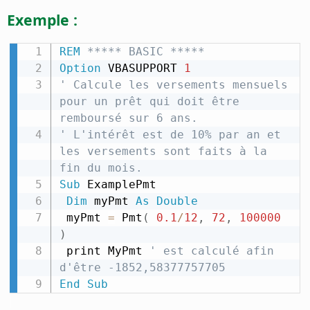
Exemple :
REM
 ***** BASIC *****
Option
 VBASUPPORT 
1
' Calcule les versements mensuels 
pour un prêt qui doit être 
remboursé sur 6 ans.
' L'intérêt est de 10% par an et 
les versements sont faits à la 
fin du mois.
Sub
 ExamplePmt

Dim
 myPmt 
As
Double
 myPmt 
=
 Pmt
(
0.1
/
12
,
72
,
100000
)
 print MyPmt 
' est calculé afin 
d'être -1852,58377757705
End
Sub