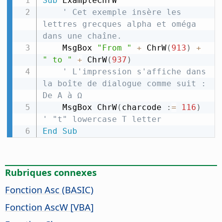
Sub
 ExampleChrW

' Cet exemple insère les 
lettres grecques alpha et oméga 
dans une chaîne.
    MsgBox 
"From "
+
 ChrW
(
913
)
+
" to "
+
 ChrW
(
937
)
' L'impression s'affiche dans 
la boîte de dialogue comme suit : 
De Α à Ω
    MsgBox ChrW
(
charcode 
:
=
116
)
' "t" lowercase T letter
End
Sub
Rubriques connexes
Fonction Asc (BASIC)
Fonction AscW [VBA]