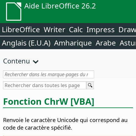
Aide LibreOffice 26.2
LibreOffice
Writer
Calc
Impress
Dra
Anglais (E.U.A)
Amharique
Arabe
Astu
Contenu
Fonction ChrW [VBA]
Renvoie le caractère Unicode qui correspond au
code de caractère spécifié.