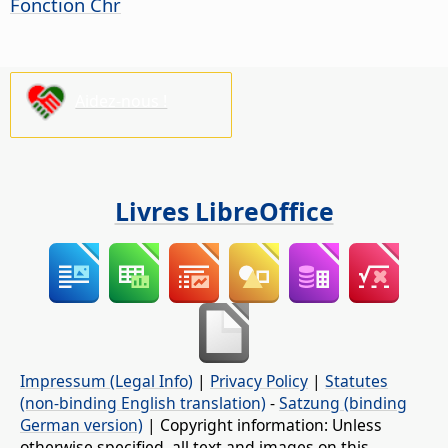
Fonction Chr
Aidez-nous !
Livres LibreOffice
Impressum (Legal Info)
|
Privacy Policy
|
Statutes
(non-binding English translation)
-
Satzung (binding
German version)
| Copyright information: Unless
otherwise specified, all text and images on this