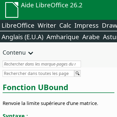
Aide LibreOffice 26.2
LibreOffice
Writer
Calc
Impress
Dra
Anglais (E.U.A)
Amharique
Arabe
Astu
Contenu
Fonction UBound
Renvoie la limite supérieure d'une matrice.
Syntaxe :