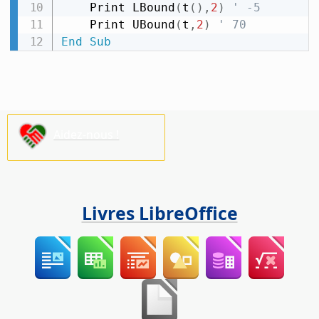
    Print LBound
(
t
(
)
,
2
)
' -5
    Print UBound
(
t
,
2
)
' 70
End
Sub
Aidez-nous !
Livres LibreOffice