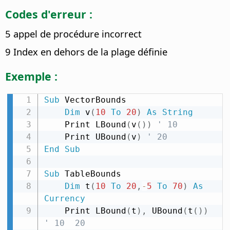
Codes d'erreur :
5 appel de procédure incorrect
9 Index en dehors de la plage définie
Exemple :
Sub
 VectorBounds

Dim
 v
(
10
To
20
)
As
String
    Print LBound
(
v
(
)
)
' 10
    Print UBound
(
v
)
' 20
End
Sub
Sub
 TableBounds

Dim
 t
(
10
To
20
,
-
5
To
70
)
As
Currency
    Print LBound
(
t
)
,
 UBound
(
t
(
)
)
' 10  20