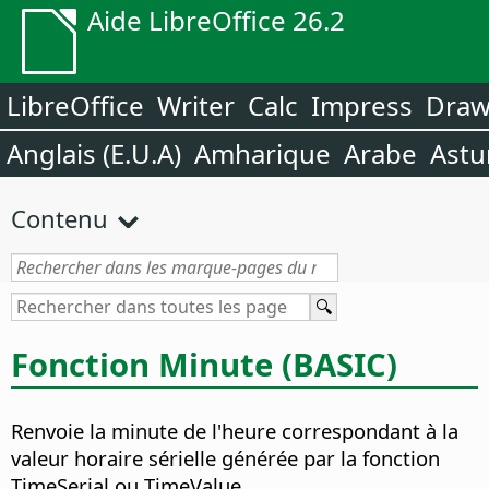
Aide LibreOffice 26.2
LibreOffice
Writer
Calc
Impress
Dra
Anglais (E.U.A)
Amharique
Arabe
Astu
Contenu
Fonction Minute (BASIC)
Renvoie la minute de l'heure correspondant à la
valeur horaire sérielle générée par la fonction
TimeSerial ou TimeValue.