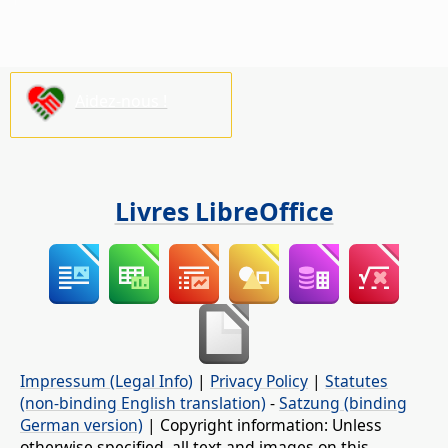
Aidez-nous !
Livres LibreOffice
Impressum (Legal Info)
|
Privacy Policy
|
Statutes
(non-binding English translation)
-
Satzung (binding
German version)
| Copyright information: Unless
otherwise specified, all text and images on this