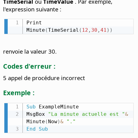
TimeSerial
ou
TimeValue
. Par exemple,
l'expression suivante :
Print 
Minute
(
TimeSerial
(
12
,
30
,
41
)
)
renvoie la valeur 30.
Codes d'erreur :
5 appel de procédure incorrect
Exemple :
Sub
 ExampleMinute

MsgBox 
"La minute actuelle est "
&
Minute
(
Now
)
&
"."
End
Sub