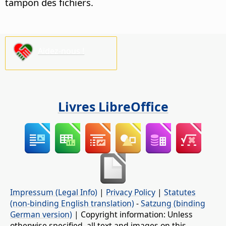
tampon des fichiers.
Aidez-nous !
Livres LibreOffice
Impressum (Legal Info)
|
Privacy Policy
|
Statutes
(non-binding English translation)
-
Satzung (binding
German version)
| Copyright information: Unless
otherwise specified, all text and images on this