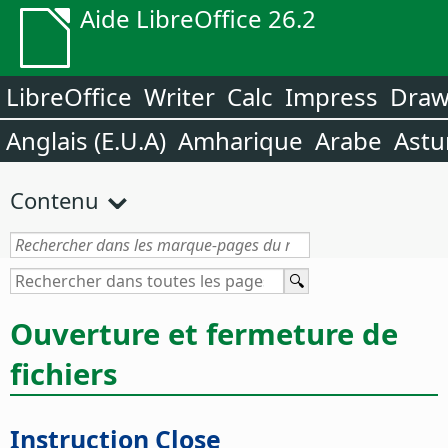
Aide LibreOffice 26.2
LibreOffice
Writer
Calc
Impress
Dra
Anglais (E.U.A)
Amharique
Arabe
Astu
Contenu
Ouverture et fermeture de
fichiers
Instruction Close