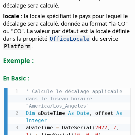
décalage sera calculé.
locale
: la locale spécifiant le pays pour lequel le
décalage sera calculé, donnée au format "la-CO"
ou "CO". La valeur par défaut est la locale définie
dans la propriété
du service
OfficeLocale
.
Platform
Exemple :
En Basic :
' Calcule le décalage applicable 
dans le fuseau horaire 
"America/Los_Angeles"
Dim
 aDateTime 
As
Date
,
 offset 
As
Integer
aDateTime 
=
 DateSerial
(
2022
,
7
,
1
)
+
 TimeSerial
(
16
,
0
,
0
)