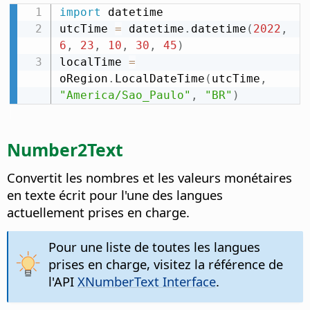
import
 datetime

utcTime 
=
 datetime
.
datetime
(
2022
,
6
,
23
,
10
,
30
,
45
)
localTime 
=
oRegion
.
LocalDateTime
(
utcTime
,
"America/Sao_Paulo"
,
"BR"
)
Number2Text
Convertit les nombres et les valeurs monétaires
en texte écrit pour l'une des langues
actuellement prises en charge.
Pour une liste de toutes les langues
prises en charge, visitez la référence de
l'API
XNumberText Interface
.