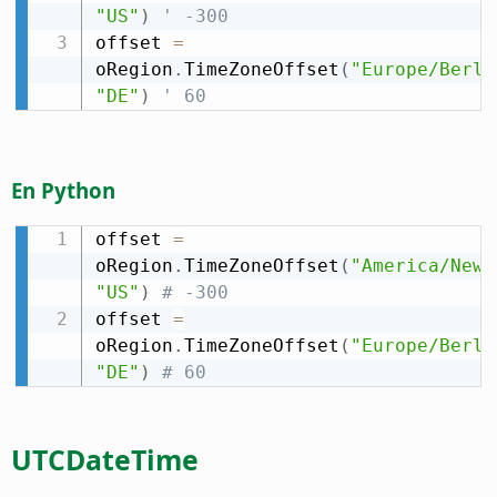
"US"
)
' -300
offset 
=
oRegion
.
TimeZoneOffset
(
"Europe/Berli
"DE"
)
' 60
En Python
offset 
=
oRegion
.
TimeZoneOffset
(
"America/New_
"US"
)
# -300
offset 
=
oRegion
.
TimeZoneOffset
(
"Europe/Berli
"DE"
)
# 60
UTCDateTime