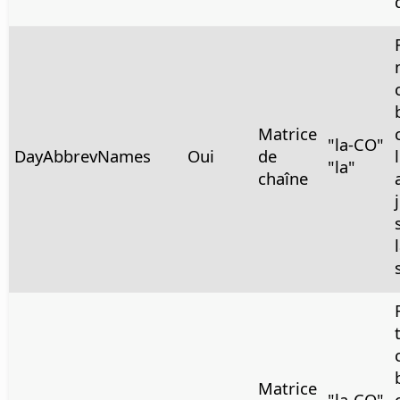
Matrice
"la-CO"
DayAbbrevNames
Oui
de
"la"
chaîne
Matrice
"la-CO"