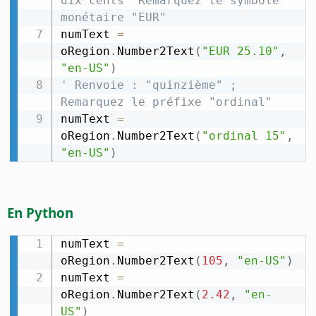
dix cents" Remarquez le symbole 
monétaire "EUR"
numText 
=
oRegion
.
Number2Text
(
"EUR 25.10"
,
"en-US"
)
' Renvoie : "quinzième" ; 
Remarquez le préfixe "ordinal"
numText 
=
oRegion
.
Number2Text
(
"ordinal 15"
,
"en-US"
)
En Python
numText 
=
oRegion
.
Number2Text
(
105
,
"en-US"
)
numText 
=
oRegion
.
Number2Text
(
2.42
,
"en-
US"
)