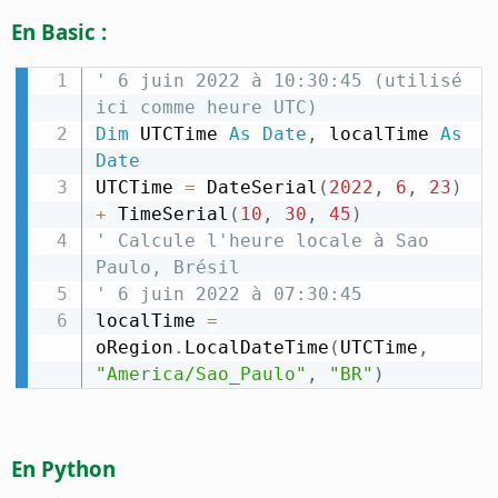
En Basic :
' 6 juin 2022 à 10:30:45 (utilisé 
ici comme heure UTC)
Dim
 UTCTime 
As
Date
,
 localTime 
As
Date
UTCTime 
=
 DateSerial
(
2022
,
6
,
23
)
+
 TimeSerial
(
10
,
30
,
45
)
' Calcule l'heure locale à Sao 
Paulo, Brésil
' 6 juin 2022 à 07:30:45
localTime 
=
oRegion
.
LocalDateTime
(
UTCTime
,
"America/Sao_Paulo"
,
"BR"
)
En Python