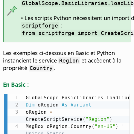
GlobalScope.BasicLibraries.loadLib
• Les scripts Python nécessitent un import 
:
scriptforge
from scriptforge import CreateScri
Les exemples ci-dessous en Basic et Python
instancient le service
et accèdent à la
Region
propriété
.
Country
En Basic :
GlobalScope
.
BasicLibraries
.
LoadLibra
Dim
 oRegion 
As
Variant
oRegion 
=
CreateScriptService
(
"Region"
)
MsgBox oRegion
.
Country
(
"en-US"
)
' 
United States