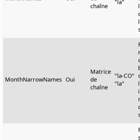
"la"
chaîne
Matrice
"la-CO"
MonthNarrowNames
Oui
de
"la"
chaîne