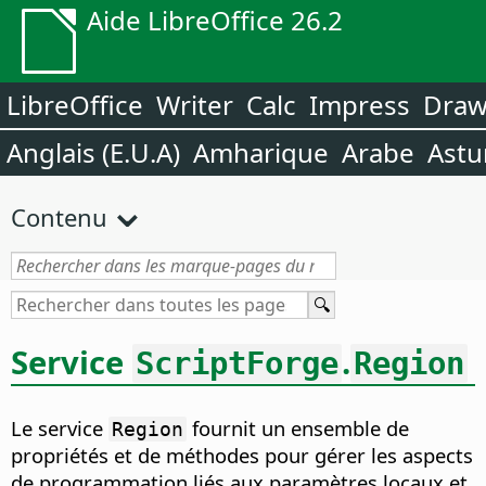
Aide LibreOffice 26.2
LibreOffice
Writer
Calc
Impress
Dra
Anglais (E.U.A)
Amharique
Arabe
Astu
Contenu
Service
.
ScriptForge
Region
Le service
fournit un ensemble de
Region
propriétés et de méthodes pour gérer les aspects
de programmation liés aux paramètres locaux et