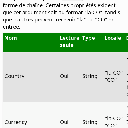
forme de chaîne. Certaines propriétés exigent
que cet argument soit au format "la-CO", tandis
que d'autres peuvent recevoir "la" ou "CO" en
entrée.
Nom
Lecture
Type
Locale
seule
"la‑CO"
Country
Oui
String
"CO"
"la-CO"
Currency
Oui
String
"CO"