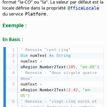
format "la-CO" ou "la". La valeur par défaut est la
locale définie dans la propriété
OfficeLocale
du service
.
Platform
Exemple :
En Basic :
' Renvoie "cent cinq"
Dim
 numText 
As
String
numText 
=
oRegion
.
Number2Text
(
105
,
"en-US"
)
' Renvoie : "deux virgule quatre 
deux"
numText 
=
oRegion
.
Number2Text
(
2.42
,
"en-
US"
)
' Renvoie : "vingt-cinq euros et 