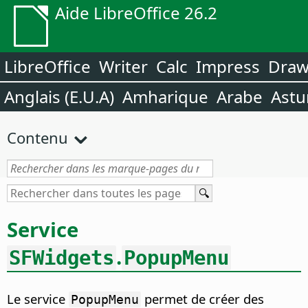
Aide LibreOffice 26.2
LibreOffice
Writer
Calc
Impress
Dra
Anglais (E.U.A)
Amharique
Arabe
Astu
Contenu
Service
.
SFWidgets
PopupMenu
Le service
permet de créer des
PopupMenu