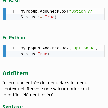
En Basic :
myPopup
.
AddCheckBox
(
"Option A"
,
Status 
:
=
True
)
En Python
my_popup
.
AddCheckBox
(
"Option A"
,
status
=
True
)
AddItem
Insère une entrée de menu dans le menu
contextuel. Renvoie une valeur entière qui
identifie l'élément inséré.
Syntaxe :