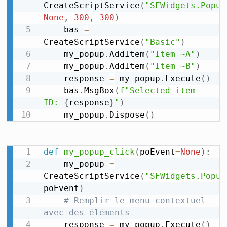
CreateScriptService
(
"SFWidgets.Popup
None
,
300
,
300
)
    bas 
=
CreateScriptService
(
"Basic"
)
    my_popup
.
AddItem
(
"Item ~A"
)
    my_popup
.
AddItem
(
"Item ~B"
)
    response 
=
 my_popup
.
Execute
(
)
    bas
.
MsgBox
(
f"Selected item 
ID: 
{
response
}
"
)
    my_popup
.
Dispose
(
)
def
my_popup_click
(
poEvent
=
None
)
:
    my_popup 
=
CreateScriptService
(
"SFWidgets.Popup
poEvent
)
# Remplir le menu contextuel 
avec des éléments
    response 
=
 my_popup
.
Execute
(
)