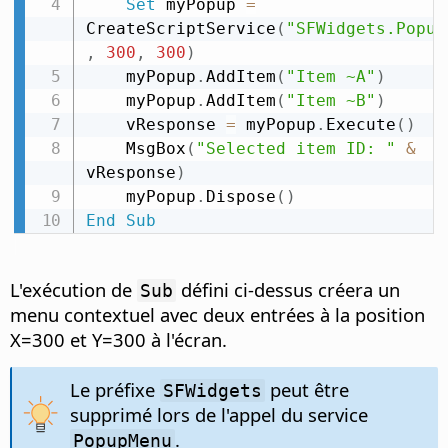
Set
 myPopup 
=
CreateScriptService
(
"SFWidgets.Popup
,
300
,
300
)
    myPopup
.
AddItem
(
"Item ~A"
)
    myPopup
.
AddItem
(
"Item ~B"
)
    vResponse 
=
 myPopup
.
Execute
(
)
    MsgBox
(
"Selected item ID: "
&
vResponse
)
    myPopup
.
Dispose
(
)
End
Sub
L'exécution de
défini ci-dessus créera un
Sub
menu contextuel avec deux entrées à la position
X=300 et Y=300 à l'écran.
Le préfixe
peut être
SFWidgets
supprimé lors de l'appel du service
.
PopupMenu