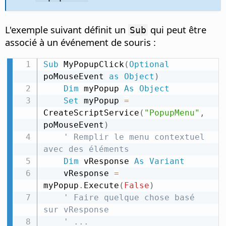
L'exemple suivant définit un
qui peut être
Sub
associé à un événement de souris :
Sub
 MyPopupClick
(
Optional
poMouseEvent 
as
Object
)
Dim
 myPopup 
As
Object
Set
 myPopup 
=
CreateScriptService
(
"PopupMenu"
,
poMouseEvent
)
' Remplir le menu contextuel 
avec des éléments
Dim
 vResponse 
As
Variant
    vResponse 
=
myPopup
.
Execute
(
False
)
' Faire quelque chose basé 
sur vResponse
' ...