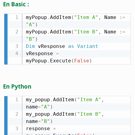
En Basic :
myPopup
.
AddItem
(
"Item A"
,
 Name 
:
=
"A"
)
myPopup
.
AddItem
(
"Item B"
,
 Name 
:
=
"B"
)
Dim
 vResponse 
as
Variant
vResponse 
=
myPopup
.
Execute
(
False
)
En Python
my_popup
.
AddItem
(
"Item A"
,
name
=
"A"
)
my_popup
.
AddItem
(
"Item B"
,
name
=
"B"
)
response 
=