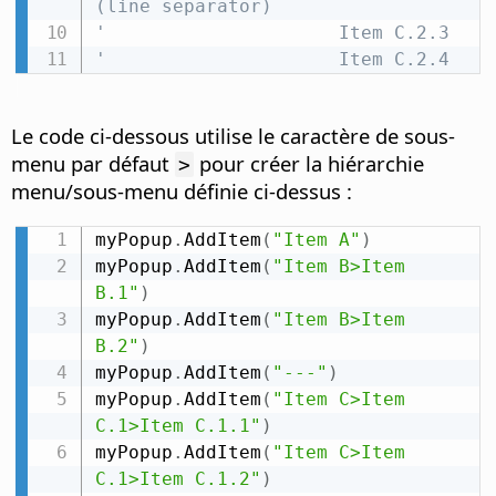
(line separator)
'                     Item C.2.3
'                     Item C.2.4
Le code ci-dessous utilise le caractère de sous-
menu par défaut
pour créer la hiérarchie
>
menu/sous-menu définie ci-dessus :
myPopup
.
AddItem
(
"Item A"
)
myPopup
.
AddItem
(
"Item B>Item 
B.1"
)
myPopup
.
AddItem
(
"Item B>Item 
B.2"
)
myPopup
.
AddItem
(
"---"
)
myPopup
.
AddItem
(
"Item C>Item 
C.1>Item C.1.1"
)
myPopup
.
AddItem
(
"Item C>Item 
C.1>Item C.1.2"
)