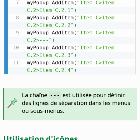
myPopup
.
AddItem
(
"Item C>Item 
C.2>Item C.2.1"
)
myPopup
.
AddItem
(
"Item C>Item 
C.2>Item C.2.2"
)
myPopup
.
AddItem
(
"Item C>Item 
C.2>---"
)
myPopup
.
AddItem
(
"Item C>Item 
C.2>Item C.2.3"
)
myPopup
.
AddItem
(
"Item C>Item 
C.2>Item C.2.4"
)
La chaîne
est utilisée pour définir
---
des lignes de séparation dans les menus
ou sous-menus.
Utilisation d'icônes