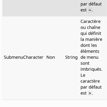
par défaut
est
.
~
Caractère
ou chaîne
qui définit
la manière
dont les
éléments
SubmenuCharacter
Non
String
de menu
sont
imbriqués.
Le
caractère
par défaut
est
.
>