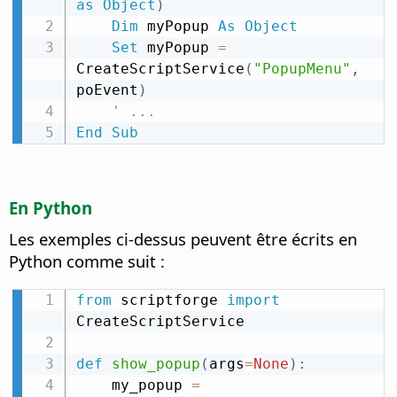
as
Object
)
Dim
 myPopup 
As
Object
Set
 myPopup 
=
CreateScriptService
(
"PopupMenu"
,
poEvent
)
' ...
End
Sub
En Python
Les exemples ci-dessus peuvent être écrits en
Python comme suit :
from
 scriptforge 
import
CreateScriptService

def
show_popup
(
args
=
None
)
:
    my_popup 
=