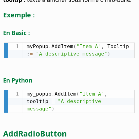
Exemple :
En Basic :
myPopup
.
AddItem
(
"Item A"
,
 Tooltip 
:
=
"A descriptive message"
)
En Python
my_popup
.
AddItem
(
"Item A"
,
tooltip 
=
"A descriptive 
message"
)
AddRadioButton