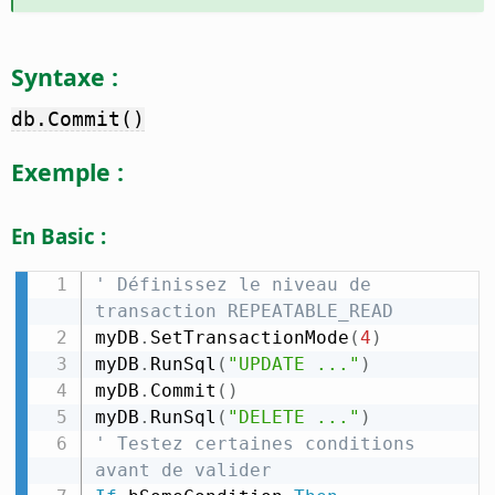
Syntaxe :
db.Commit()
Exemple :
En Basic :
' Définissez le niveau de 
transaction REPEATABLE_READ
myDB
.
SetTransactionMode
(
4
)
myDB
.
RunSql
(
"UPDATE ..."
)
myDB
.
Commit
(
)
myDB
.
RunSql
(
"DELETE ..."
)
' Testez certaines conditions 
avant de valider