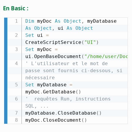
En Basic :
Dim
 myDoc 
As
Object
,
 myDatabase 
As
Object
,
 ui 
As
Object
Set
 ui 
=
CreateScriptService
(
"UI"
)
Set
 myDoc 
=
ui
.
OpenBaseDocument
(
"/home/user/Docu
' L'utilisateur et le mot de 
passe sont fournis ci-dessous, si 
nécessaire
Set
 myDatabase 
=
myDoc
.
GetDatabase
(
)
'  requêtes Run, instructions 
SQL, ...
myDatabase
.
CloseDatabase
(
)
myDoc
.
CloseDocument
(
)