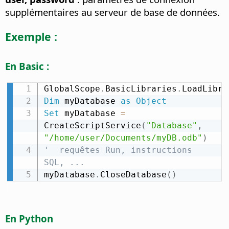
supplémentaires au serveur de base de données.
Exemple :
En Basic :
GlobalScope
.
BasicLibraries
.
LoadLibra
Dim
 myDatabase 
as
Object
Set
 myDatabase 
=
CreateScriptService
(
"Database"
,
"/home/user/Documents/myDB.odb"
)
'  requêtes Run, instructions 
SQL, ...
myDatabase
.
CloseDatabase
(
)
En Python