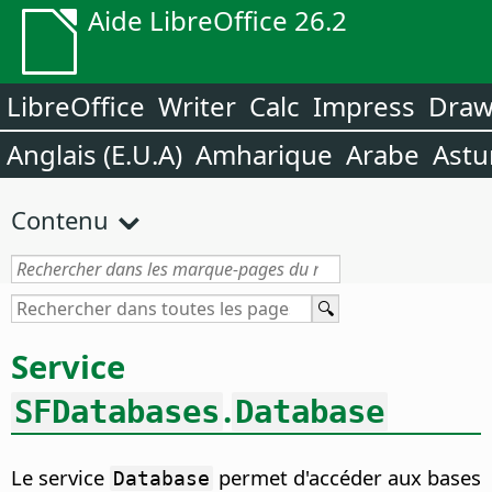
Aide LibreOffice 26.2
LibreOffice
Writer
Calc
Impress
Dra
Anglais (E.U.A)
Amharique
Arabe
Astu
Contenu
Service
.
SFDatabases
Database
Le service
permet d'accéder aux bases
Database