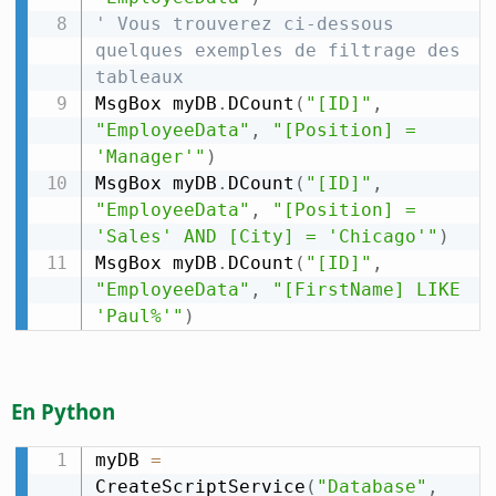
' Vous trouverez ci-dessous 
quelques exemples de filtrage des 
tableaux
MsgBox myDB
.
DCount
(
"[ID]"
,
"EmployeeData"
,
"[Position] = 
'Manager'"
)
MsgBox myDB
.
DCount
(
"[ID]"
,
"EmployeeData"
,
"[Position] = 
'Sales' AND [City] = 'Chicago'"
)
MsgBox myDB
.
DCount
(
"[ID]"
,
"EmployeeData"
,
"[FirstName] LIKE 
'Paul%'"
)
En Python
myDB 
=
CreateScriptService
(
"Database"
,