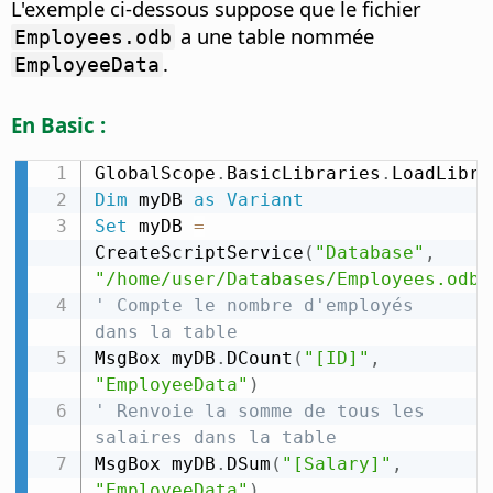
L'exemple ci-dessous suppose que le fichier
a une table nommée
Employees.odb
.
EmployeeData
En Basic :
GlobalScope
.
BasicLibraries
.
LoadLibra
Dim
 myDB 
as
Variant
Set
 myDB 
=
CreateScriptService
(
"Database"
,
"/home/user/Databases/Employees.odb"
' Compte le nombre d'employés 
dans la table
MsgBox myDB
.
DCount
(
"[ID]"
,
"EmployeeData"
)
' Renvoie la somme de tous les 
salaires dans la table
MsgBox myDB
.
DSum
(
"[Salary]"
,
"EmployeeData"
)