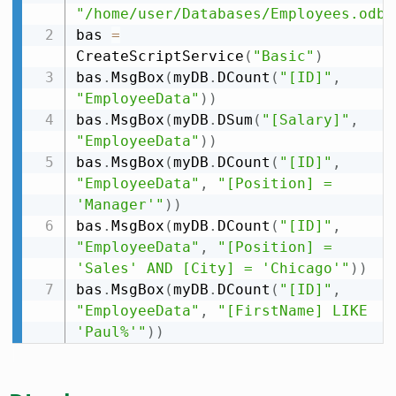
"/home/user/Databases/Employees.odb"
bas 
=
CreateScriptService
(
"Basic"
)
bas
.
MsgBox
(
myDB
.
DCount
(
"[ID]"
,
"EmployeeData"
)
)
bas
.
MsgBox
(
myDB
.
DSum
(
"[Salary]"
,
"EmployeeData"
)
)
bas
.
MsgBox
(
myDB
.
DCount
(
"[ID]"
,
"EmployeeData"
,
"[Position] = 
'Manager'"
)
)
bas
.
MsgBox
(
myDB
.
DCount
(
"[ID]"
,
"EmployeeData"
,
"[Position] = 
'Sales' AND [City] = 'Chicago'"
)
)
bas
.
MsgBox
(
myDB
.
DCount
(
"[ID]"
,
"EmployeeData"
,
"[FirstName] LIKE 
'Paul%'"
)
)