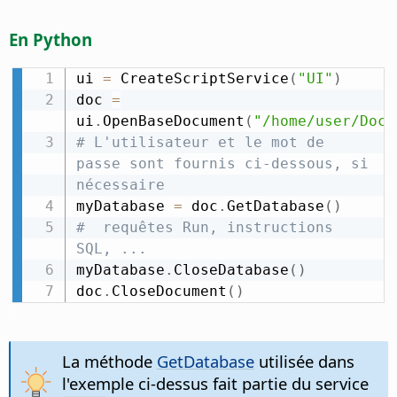
En Python
ui 
=
 CreateScriptService
(
"UI"
)
doc 
=
ui
.
OpenBaseDocument
(
"/home/user/Docu
# L'utilisateur et le mot de 
passe sont fournis ci-dessous, si 
nécessaire
myDatabase 
=
 doc
.
GetDatabase
(
)
#  requêtes Run, instructions 
SQL, ...
myDatabase
.
CloseDatabase
(
)
doc
.
CloseDocument
(
)
La méthode
GetDatabase
utilisée dans
l'exemple ci-dessus fait partie du service