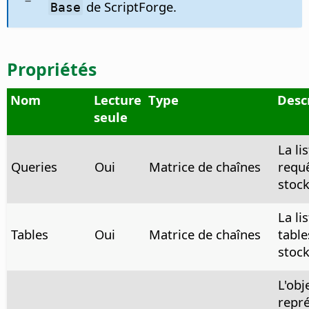
de ScriptForge.
Base
Propriétés
Nom
Lecture
Type
Desc
seule
La li
Queries
Oui
Matrice de chaînes
requ
stock
La li
Tables
Oui
Matrice de chaînes
table
stock
L'ob
repr