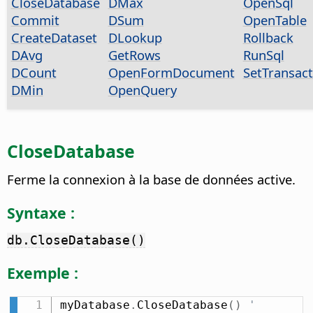
CloseDatabase
DMax
OpenSql
Commit
DSum
OpenTable
CreateDataset
DLookup
Rollback
DAvg
GetRows
RunSql
DCount
OpenFormDocument
SetTransac
DMin
OpenQuery
CloseDatabase
Ferme la connexion à la base de données active.
Syntaxe :
db.CloseDatabase()
Exemple :
myDatabase
.
CloseDatabase
(
)
' 