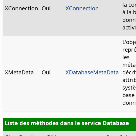
la co
XConnection
Oui
XConnection
à la 
donn
activ
L'ob
repr
les
méta
XMetaData
Oui
XDatabaseMetaData
décri
attri
syst
base
donn
Liste des méthodes dans le service Database