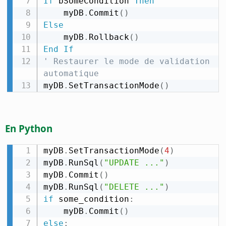
If
 bSomeCondition 
Then
    myDB
.
Commit
(
)
Else
    myDB
.
Rollback
(
)
End
If
' Restaurer le mode de validation 
automatique
myDB
.
SetTransactionMode
(
)
En Python
myDB
.
SetTransactionMode
(
4
)
myDB
.
RunSql
(
"UPDATE ..."
)
myDB
.
Commit
(
)
myDB
.
RunSql
(
"DELETE ..."
)
if
 some_condition
:
    myDB
.
Commit
(
)
else
: