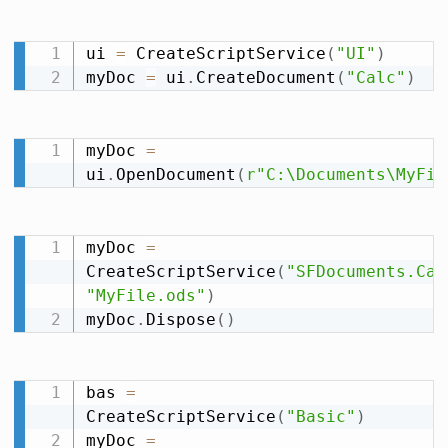
ui 
=
 CreateScriptService
(
"UI"
)
myDoc 
=
 ui
.
CreateDocument
(
"Calc"
)
myDoc 
=
ui
.
OpenDocument
(
r"C:\Documents\MyFil
myDoc 
=
CreateScriptService
(
"SFDocuments.Cal
"MyFile.ods"
)
myDoc
.
Dispose
(
)
bas 
=
CreateScriptService
(
"Basic"
)
myDoc 
=