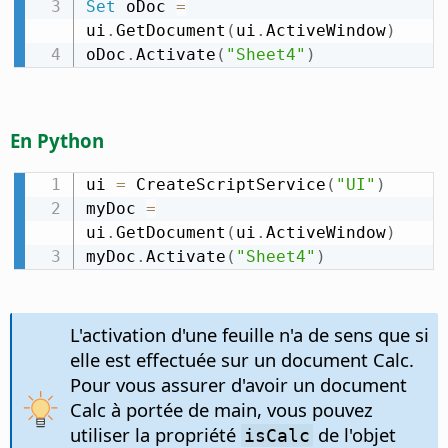
Set
 oDoc 
=
ui
.
GetDocument
(
ui
.
ActiveWindow
)
oDoc
.
Activate
(
"Sheet4"
)
En Python
ui 
=
 CreateScriptService
(
"UI"
)
myDoc 
=
ui
.
GetDocument
(
ui
.
ActiveWindow
)
myDoc
.
Activate
(
"Sheet4"
)
L'activation d'une feuille n'a de sens que si
elle est effectuée sur un document Calc.
Pour vous assurer d'avoir un document
Calc à portée de main, vous pouvez
utiliser la propriété
de l'objet
isCalc