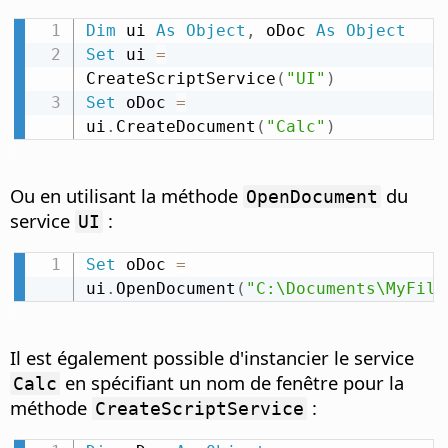
Dim
 ui 
As
Object
,
 oDoc 
As
Object
Set
 ui 
=
CreateScriptService
(
"UI"
)
Set
 oDoc 
=
ui
.
CreateDocument
(
"Calc"
)
Ou en utilisant la méthode
du
OpenDocument
service
:
UI
Set
 oDoc 
=
ui
.
OpenDocument
(
"C:\Documents\MyFile
Il est également possible d'instancier le service
en spécifiant un nom de fenêtre pour la
Calc
méthode
:
CreateScriptService