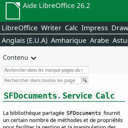
Aide LibreOffice 26.2
LibreOffice
Writer
Calc
Impress
Dra
Anglais (E.U.A)
Amharique
Arabe
Astu
Contenu
. Service
SFDocuments
Calc
La bibliothèque partagée
fournit
SFDocuments
un certain nombre de méthodes et de propriétés
pour faciliter la gestion et la manipulation des