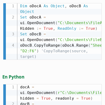
Dim
 oDocA 
As
Object
,
 oDocB 
As
Object
Set
 oDocA 
=
ui
.
OpenDocument
(
"C:\Documents\FileA.
Hidden 
:
=
True
,
ReadOnly
:
=
True
)
Set
 oDocB 
=
ui
.
OpenDocument
(
"C:\Documents\FileB.
oDocB
.
CopyToRange
(
oDocA
.
Range
(
"Sheet
"D2:F6"
)
'CopyToRange(source, 
target)
En Python
docA 
=
ui
.
OpenDocument
(
r"C:\Documents\FileA
hidden 
=
True
,
 readonly 
=
True
)
docB 
=