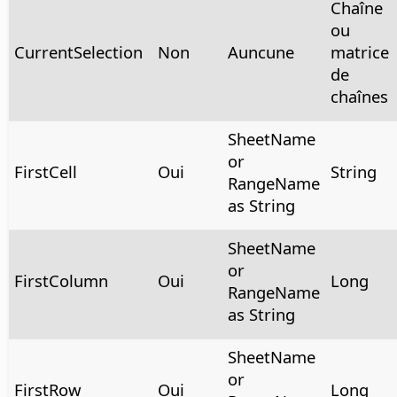
Chaîne
ou
CurrentSelection
Non
Auncune
matrice
de
chaînes
SheetName
or
FirstCell
Oui
String
RangeName
as String
SheetName
or
FirstColumn
Oui
Long
RangeName
as String
SheetName
or
FirstRow
Oui
Long