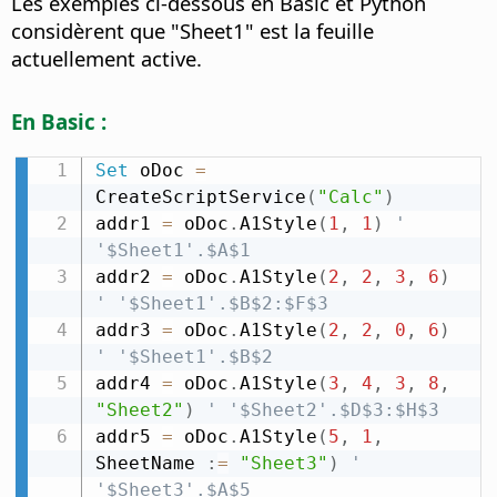
Les exemples ci-dessous en Basic et Python
considèrent que "Sheet1" est la feuille
actuellement active.
En Basic :
Set
 oDoc 
=
CreateScriptService
(
"Calc"
)
addr1 
=
 oDoc
.
A1Style
(
1
,
1
)
' 
'$Sheet1'.$A$1
addr2 
=
 oDoc
.
A1Style
(
2
,
2
,
3
,
6
)
' '$Sheet1'.$B$2:$F$3
addr3 
=
 oDoc
.
A1Style
(
2
,
2
,
0
,
6
)
' '$Sheet1'.$B$2
addr4 
=
 oDoc
.
A1Style
(
3
,
4
,
3
,
8
,
"Sheet2"
)
' '$Sheet2'.$D$3:$H$3
addr5 
=
 oDoc
.
A1Style
(
5
,
1
,
SheetName 
:
=
"Sheet3"
)
' 
'$Sheet3'.$A$5