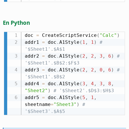
En Python
doc 
=
 CreateScriptService
(
"Calc"
)
addr1 
=
 doc
.
A1Style
(
1
,
1
)
# 
'$Sheet1'.$A$1
addr2 
=
 doc
.
A1Style
(
2
,
2
,
3
,
6
)
# 
'$Sheet1'.$B$2:$F$3
addr3 
=
 doc
.
A1Style
(
2
,
2
,
0
,
6
)
# 
'$Sheet1'.$B$2
addr4 
=
 doc
.
A1Style
(
3
,
4
,
3
,
8
,
"Sheet2"
)
# '$Sheet2'.$D$3:$H$3
addr5 
=
 doc
.
A1Style
(
5
,
1
,
sheetname
=
"Sheet3"
)
# 
'$Sheet3'.$A$5