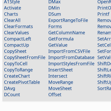
A1Style
DMax
OpenR
Activate
DMin
Print
Charts
DSum
Printf
ClearAll
ExportRangeToFile
Remov
ClearFormats
Forms
Remov
ClearValues
GetColumnName
Renam
CompactLeft
GetFormula
SetAr
CompactUp
GetValue
SetCel
CopySheet
ImportFromCSVFile
SetFo
CopySheetFromFile
ImportFromDatabase
SetVa
CopyToCell
ImportStylesFromFile
Shift
CopyToRange
InsertSheet
ShiftL
CreateChart
Intersect
ShiftR
CreatePivotTable
MoveRange
ShiftU
DAvg
MoveSheet
SortR
DCount
Offset