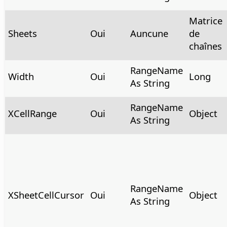
Matrice
Sheets
Oui
Auncune
de
chaînes
RangeName
Width
Oui
Long
As String
RangeName
XCellRange
Oui
Object
As String
RangeName
XSheetCellCursor
Oui
Object
As String