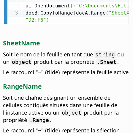
ui
.
OpenDocument
(
r"C:\Documents\FileB
docB
.
CopyToRange
(
docA
.
Range
(
"SheetX.
"D2:F6"
)
SheetName
Soit le nom de la feuille en tant que
ou
string
un
produit par la propriété
.
object
.Sheet
Le raccourci "~" (tilde) représente la feuille active.
RangeName
Soit une chaîne désignant un ensemble de
cellules contiguës situées dans une feuille de
l'instance active ou un
produit par la
object
propriété
.
.Range
Le raccourci "~" (tilde) représente la sélection