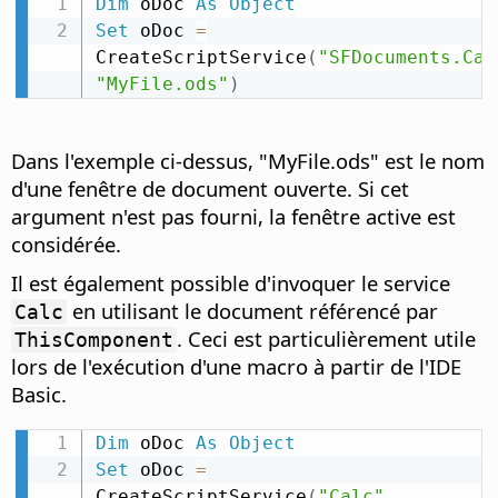
Dim
 oDoc 
As
Object
Set
 oDoc 
=
CreateScriptService
(
"SFDocuments.Cal
"MyFile.ods"
)
Dans l'exemple ci-dessus, "MyFile.ods" est le nom
d'une fenêtre de document ouverte. Si cet
argument n'est pas fourni, la fenêtre active est
considérée.
Il est également possible d'invoquer le service
en utilisant le document référencé par
Calc
. Ceci est particulièrement utile
ThisComponent
lors de l'exécution d'une macro à partir de l'IDE
Basic.
Dim
 oDoc 
As
Object
Set
 oDoc 
=
CreateScriptService
(
"Calc"
,