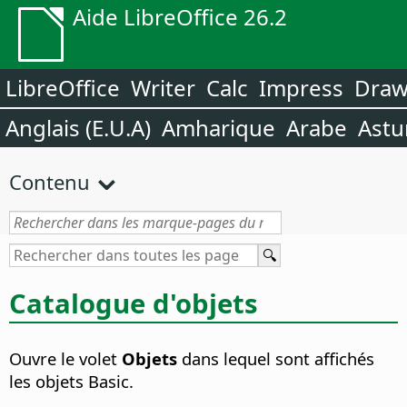
Aide LibreOffice 26.2
LibreOffice
Writer
Calc
Impress
Dra
Anglais (E.U.A)
Amharique
Arabe
Astu
Contenu
Catalogue d'objets
Ouvre le volet
Objets
dans lequel sont affichés
les objets Basic.