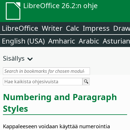
LibreOffice 26.2:n ohje
LibreOffice
Writer
Calc
Impress
Dra
English (USA)
Amharic
Arabic
Asturia
Sisällys
Numbering and Paragraph
Styles
Kappaleeseen voidaan käyttää numerointia