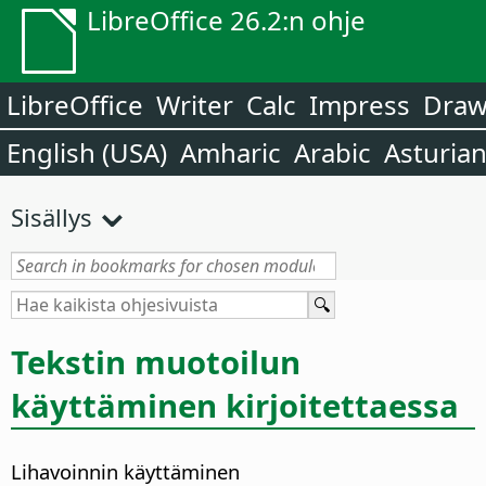
LibreOffice 26.2:n ohje
LibreOffice
Writer
Calc
Impress
Dra
English (USA)
Amharic
Arabic
Asturia
Sisällys
Tekstin muotoilun
käyttäminen kirjoitettaessa
Lihavoinnin käyttäminen