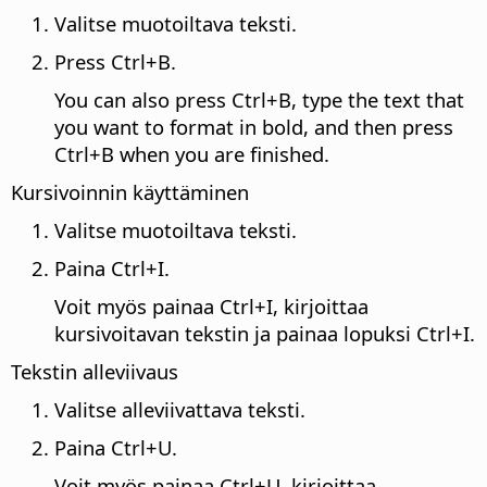
Valitse muotoiltava teksti.
Press
Ctrl
+B.
You can also press
Ctrl
+B, type the text that
you want to format in bold, and then press
Ctrl
+B when you are finished.
Kursivoinnin käyttäminen
Valitse muotoiltava teksti.
Paina
Ctrl
+I.
Voit myös painaa
Ctrl
+I, kirjoittaa
kursivoitavan tekstin ja painaa lopuksi
Ctrl
+I.
Tekstin alleviivaus
Valitse alleviivattava teksti.
Paina
Ctrl
+U.
Voit myös painaa
Ctrl
+U, kirjoittaa