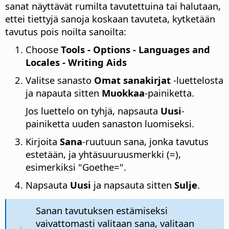
sanat näyttävät rumilta tavutettuina tai halutaan,
ettei tiettyjä sanoja koskaan tavuteta, kytketään
tavutus pois noilta sanoilta:
Choose
Tools - Options
- Languages and
Locales - Writing Aids
Valitse sanasto
Omat sanakirjat
-luettelosta
ja napauta sitten
Muokkaa
-painiketta.
Jos luettelo on tyhjä, napsauta
Uusi
-
painiketta uuden sanaston luomiseksi.
Kirjoita
Sana
-ruutuun sana, jonka tavutus
estetään, ja yhtäsuuruusmerkki (=),
esimerkiksi "Goethe=".
Napsauta
Uusi
ja napsauta sitten
Sulje
.
Sanan tavutuksen estämiseksi
vaivattomasti valitaan sana, valitaan