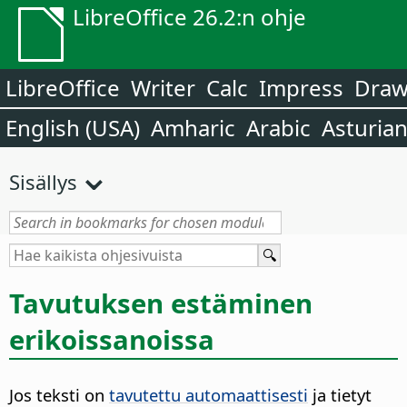
LibreOffice 26.2:n ohje
LibreOffice
Writer
Calc
Impress
Dra
English (USA)
Amharic
Arabic
Asturia
Sisällys
Tavutuksen estäminen
erikoissanoissa
Jos teksti on
tavutettu automaattisesti
ja tietyt