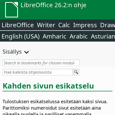
LibreOffice 26.2:n ohje
LibreOffice
Writer
Calc
Impress
Dra
English (USA)
Amharic
Arabic
Asturia
Sisällys
Kahden sivun esikatselu
Tulostuksen esikatselussa esitetään kaksi sivua.
Parittomiksi numeroidut sivut esitetään aina
oikealla puolella ja parilliset vasemmalla.