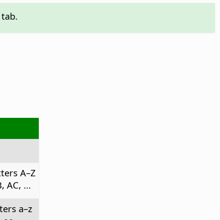
tab.
tters A–Z
 AC, ...
ters a–z