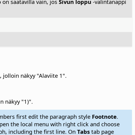
on saatavilla vain, jos
Sivun loppu
-valintanappi
 jolloin näkyy "Alaviite 1".
in näkyy "1)".
mbers first edit the paragraph style
Footnote
.
Open the local menu with right click and choose
h, including the first line. On
Tabs
tab page