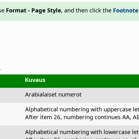
ose
Format - Page Style
, and then click the
Footnote
.
Kuvaus
Arabialaiset numerot
Alphabetical numbering with uppercase le
After item 26, numbering continues AA, AB,
Alphabetical numbering with lowercase let