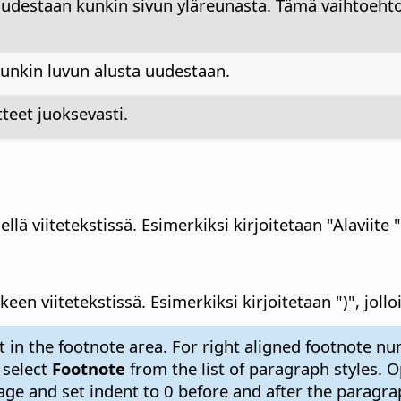
uudestaan kunkin sivun yläreunasta. Tämä vaihtoehto 
kunkin luvun alusta uudestaan.
teet juoksevasti.
llä viitetekstissä.
Esimerkiksi kirjoitetaan "Alaviite ",
keen viitetekstissä.
Esimerkiksi kirjoitetaan ")", jollo
 in the footnote area. For right aligned footnote nu
 select
Footnote
from the list of paragraph styles. 
ge and set indent to 0 before and after the paragrap