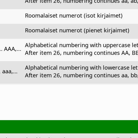
After item 26, numbering continues aa, ab, 
Roomalaiset numerot (isot kirjaimet)
Roomalaiset numerot (pienet kirjaimet)
Alphabetical numbering with uppercase le
.. AAA,...
After item 26, numbering continues AA, BB,
Alphabetical numbering with lowercase let
. aaa,...
After item 26, numbering continues aa, bb, 