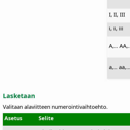
I, II, III
i, ii, iii
A,... AA,.
a,... aa,..
Lasketaan
Valitaan alaviitteen numerointivaihtoehto.
Asetus
Selite