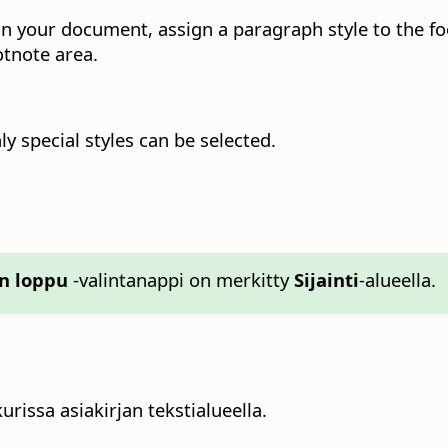
n your document, assign a paragraph style to the foo
tnote area.
ly special styles can be selected.
an loppu
-valintanappi on merkitty
Sijainti
-alueella.
urissa asiakirjan tekstialueella.