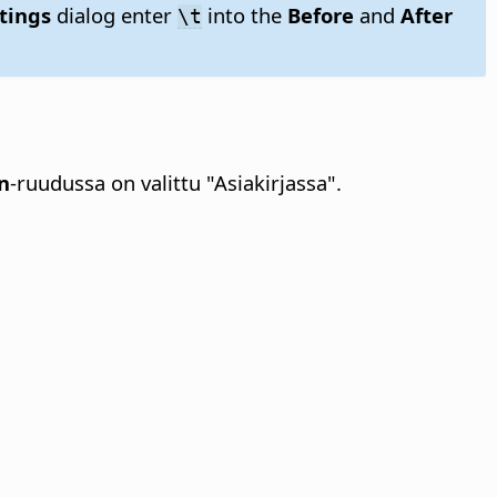
tings
dialog enter
into the
Before
and
After
\t
n
-ruudussa on valittu "Asiakirjassa".