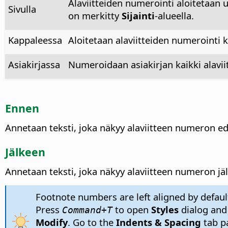
Alaviitteiden numerointi aloitetaan 
Sivulla
on merkitty
Sijainti
-alueella.
Kappaleessa
Aloitetaan alaviitteiden numerointi 
Asiakirjassa
Numeroidaan asiakirjan kaikki alaviit
Ennen
Annetaan teksti, joka näkyy alaviitteen numeron ede
Jälkeen
Annetaan teksti, joka näkyy alaviitteen numeron jäl
Footnote numbers are left aligned by default
Press
to open
Styles
dialog and
Command+T
Modify
. Go to the
Indents & Spacing
tab pa